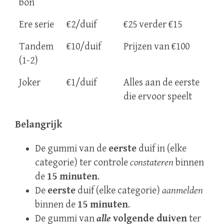
bon
Ere serie
€2/duif
€25 verder €15
Tandem
€10/duif
Prijzen van €100
(1-2)
Joker
€1/duif
Alles aan de eerste
die ervoor speelt
Belangrijk
De gummi van de
eerste
duif in (elke
categorie) ter controle
constateren
binnen
de
15 minuten
.
De
eerste
duif (elke categorie)
aanmelden
binnen de
15 minuten
.
De gummi van
alle
volgende duiven
ter