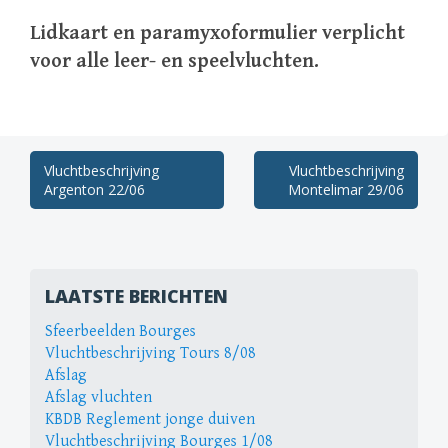
Lidkaart en paramyxoformulier verplicht
voor alle leer- en speelvluchten.
Berichtnavigatie
Vluchtbeschrijving
Vluchtbeschrijving
Argenton 22/06
Montelimar 29/06
LAATSTE BERICHTEN
Sfeerbeelden Bourges
Vluchtbeschrijving Tours 8/08
Afslag
Afslag vluchten
KBDB Reglement jonge duiven
Vluchtbeschrijving Bourges 1/08