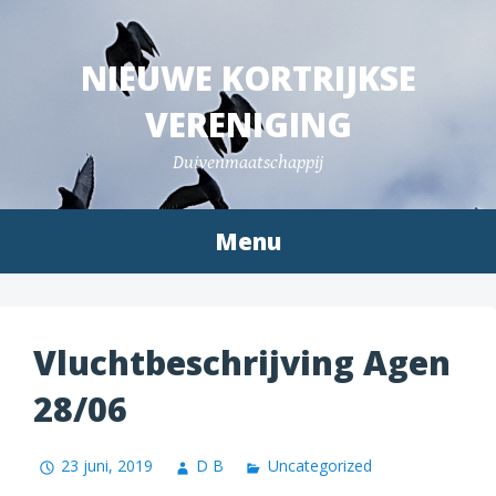
Spring
naar
NIEUWE KORTRIJKSE
inhoud
VERENIGING
Duivenmaatschappij
Menu
Vluchtbeschrijving Agen
28/06
23 juni, 2019
D B
Uncategorized