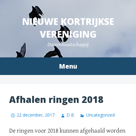
Spring
naar
NIEUWE KORTRIJKSE
inhoud
VERENIGING
Duivenmaatschappij
Menu
Afhalen ringen 2018
22 december, 2017
D B
Uncategorized
De ringen voor 2018 kunnen afgehaald worden