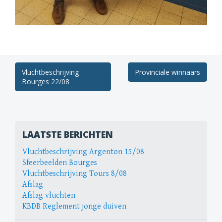
Berichtnavigatie
Vluchtbeschrijving
Provinciale winnaars
Bourges 22/08
LAATSTE BERICHTEN
Vluchtbeschrijving Argenton 15/08
Sfeerbeelden Bourges
Vluchtbeschrijving Tours 8/08
Afslag
Afslag vluchten
KBDB Reglement jonge duiven