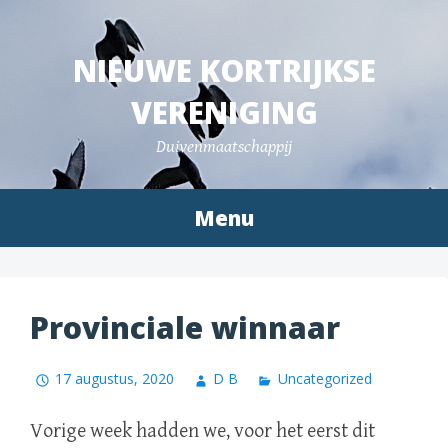
Spring
naar
NIEUWE KORTRIJKSE
inhoud
VERENIGING
Duivenmaatschappij
Menu
Provinciale winnaar
17 augustus, 2020
D B
Uncategorized
Vorige week hadden we, voor het eerst dit