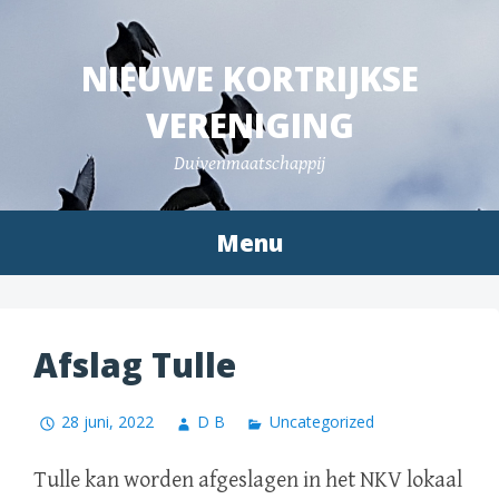
Spring
naar
NIEUWE KORTRIJKSE
inhoud
VERENIGING
Duivenmaatschappij
Menu
Afslag Tulle
28 juni, 2022
D B
Uncategorized
Tulle kan worden afgeslagen in het NKV lokaal