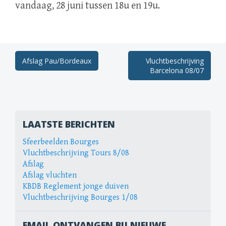
vandaag, 28 juni tussen 18u en 19u.
Berichtnavigatie
Afslag Pau/Bordeaux
Vluchtbeschrijving
Barcelona 08/07
LAATSTE BERICHTEN
Sfeerbeelden Bourges
Vluchtbeschrijving Tours 8/08
Afslag
Afslag vluchten
KBDB Reglement jonge duiven
Vluchtbeschrijving Bourges 1/08
EMAIL ONTVANGEN BIJ NIEUWE