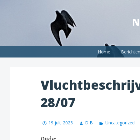
Spring
naar
N
inhoud
Home
Berichte
Vluchtbeschrij
28/07
19 juli, 2023
D B
Uncategorized
Oude: