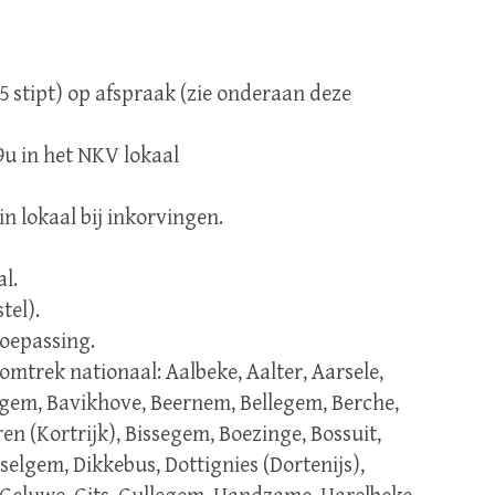
 stipt) op afspraak (zie onderaan deze
9u in het NKV lokaal
in lokaal bij inkorvingen.
al.
tel).
toepassing.
mtrek nationaal: Aalbeke, Aalter, Aarsele,
lgem, Bavikhove, Beernem, Bellegem, Berche,
ren (Kortrijk), Bissegem, Boezinge, Bossuit,
selgem, Dikkebus, Dottignies (Dortenijs),