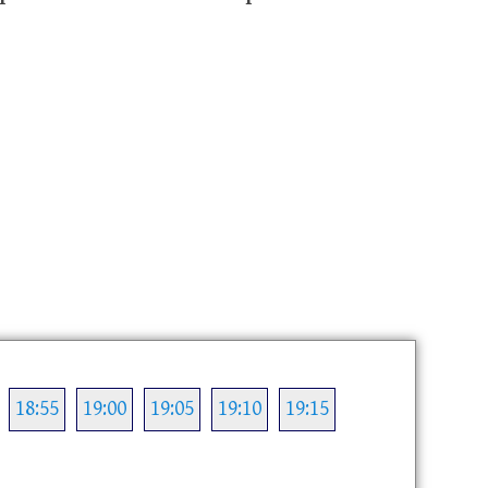
18:55
19:00
19:05
19:10
19:15