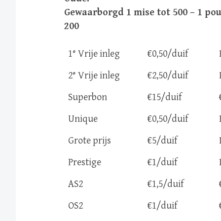
Gewaarborgd
1 mise tot 500
– 1 poul
200
1° Vrije inleg
€0,50/duif
2° Vrije inleg
€2,50/duif
Superbon
€15/duif
Unique
€0,50/duif
Grote prijs
€5/duif
Prestige
€1/duif
AS2
€1,5/duif
OS2
€1/duif