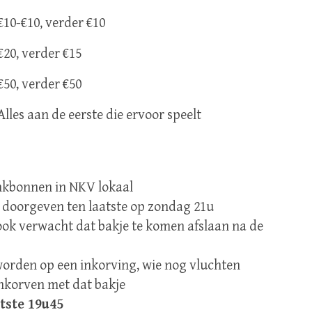
€10-€10, verder €10
€20, verder €15
€50, verder €50
Alles aan de eerste die ervoor speelt
ankbonnen in NKV lokaal
 doorgeven ten laatste op zondag 21u
ook verwacht dat bakje te komen afslaan na de
orden op een inkorving, wie nog vluchten
inkorven met dat bakje
atste 19u45