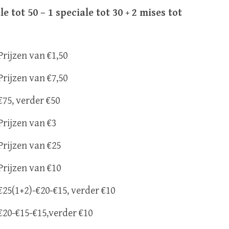
e tot 50 – 1 speciale tot 30 + 2 mises tot
Prijzen van €1,50
Prijzen van €7,50
€75, verder €50
Prijzen van €3
Prijzen van €25
Prijzen van €10
€25(1+2)-€20-€15, verder €10
€20-€15-€15,verder €10