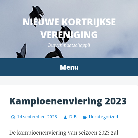
Spring
naar
NIEUWE KORTRIJKSE
inhoud
VERENIGING
Duivenmaatschappij
Menu
Kampioenenviering 2023
14 september, 2023
D B
Uncategorized
De kampioenenviering van seizoen 2023 zal