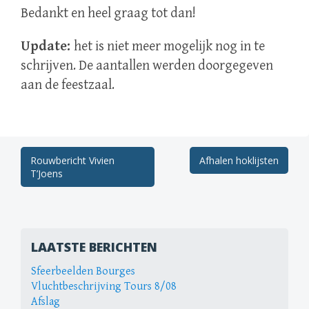
Bedankt en heel graag tot dan!
Update:
het is niet meer mogelijk nog in te
schrijven. De aantallen werden doorgegeven
aan de feestzaal.
Berichtnavigatie
Rouwbericht Vivien
Afhalen hoklijsten
T’Joens
LAATSTE BERICHTEN
Sfeerbeelden Bourges
Vluchtbeschrijving Tours 8/08
Afslag