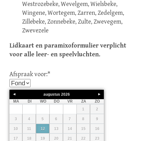
Westrozebeke, Wevelgem, Wielsbeke,
Wingene, Wortegem, Zarren, Zedelgem,
Zillebeke, Zonnebeke, Zulte, Zwevegem,
Zwevezele
Lidkaart en paramixoformulier verplicht
voor alle leer- en speelvluchten.
Afspraak voor:
*
augustus
2026
MA
DI
WO
DO
VR
ZA
ZO
1
2
3
4
5
6
7
8
9
10
11
12
13
14
15
16
17
18
19
20
21
22
23