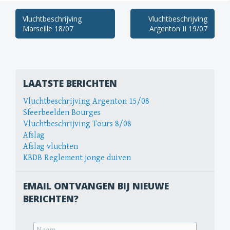
Berichtnavigatie
Vluchtbeschrijving
Vluchtbeschrijving
Marseille 18/07
Argenton II 19/07
LAATSTE BERICHTEN
Vluchtbeschrijving Argenton 15/08
Sfeerbeelden Bourges
Vluchtbeschrijving Tours 8/08
Afslag
Afslag vluchten
KBDB Reglement jonge duiven
EMAIL ONTVANGEN BIJ NIEUWE
BERICHTEN?