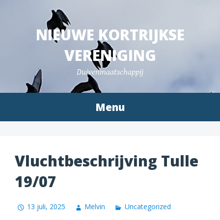
Spring
naar
NIEUWE KORTRIJKSE
inhoud
VERENIGING
Duivenmaatschappij
Menu
Vluchtbeschrijving Tulle
19/07
13 juli, 2025
Melvin
Uncategorized