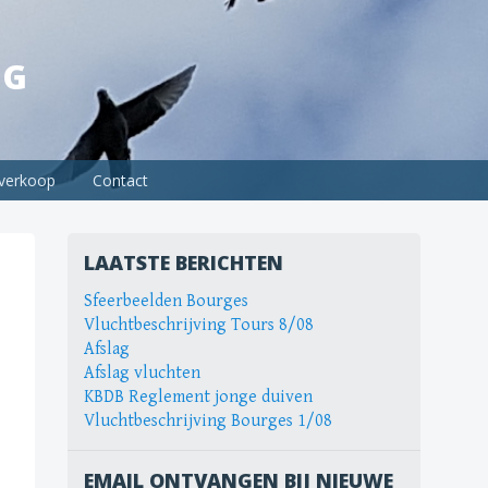
NG
verkoop
Contact
LAATSTE BERICHTEN
Sfeerbeelden Bourges
Vluchtbeschrijving Tours 8/08
Afslag
Afslag vluchten
KBDB Reglement jonge duiven
Vluchtbeschrijving Bourges 1/08
EMAIL ONTVANGEN BIJ NIEUWE