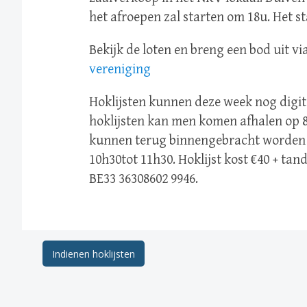
het afroepen zal starten om 18u. Het st
Bekijk de loten en breng een bod uit vi
vereniging
Hoklijsten kunnen deze week nog digi
hoklijsten kan men komen afhalen op 8
kunnen terug binnengebracht worden 
10h30tot 11h30. Hoklijst kost €40 + ta
BE33 36308602 9946.
Berichtnavigatie
Indienen hoklijsten