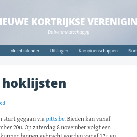
IEUWE KORTRIJKSE VERENIGI
Duivenmaatschappij
n
Vluchtkalender
Uitslagen
Kampioenschappen
Bon
hoklijsten
zed
n start gegaan via
pitts.be
. Bieden kan vanaf
ber 20u. Op zaterdag 8 november volgt een
n kunnen binnen gebracht worden vanaf 17u en