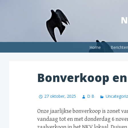
Spring
naar
N
inhoud
Home
Berichte
Bonverkoop en 
27 oktober, 2025
D B
Uncategori
Onze jaarlijkse bonverkoop is zonet va
vandaag tot en met donderdag 6 novem
zaalverkoop in het NKV lokaal. Duive