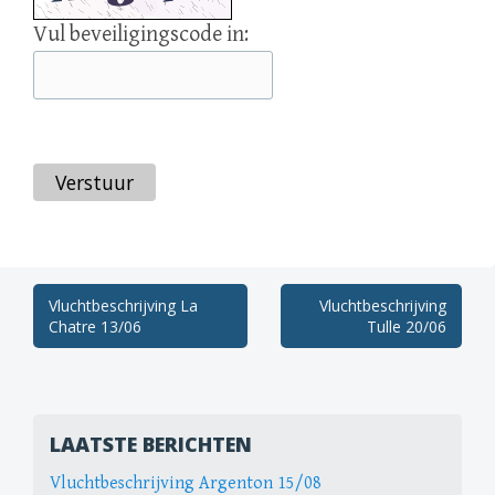
Vul beveiligingscode in:
Verstuur
Berichtnavigatie
Vluchtbeschrijving La
Vluchtbeschrijving
Chatre 13/06
Tulle 20/06
LAATSTE BERICHTEN
Vluchtbeschrijving Argenton 15/08