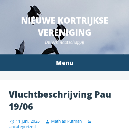
Spring
naar
NIEUWE KORTRIJKSE
inhoud
VERENIGING
Duivenmaatschappij
Menu
Vluchtbeschrijving Pau
19/06
11 juni, 2026
Mathias Putman
Uncategorized