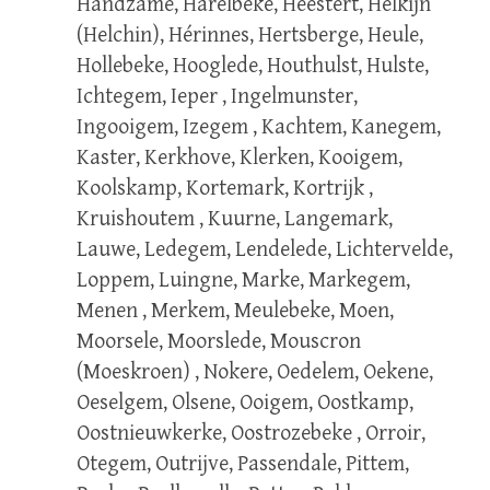
Handzame, Harelbeke, Heestert, Helkijn
(Helchin), Hérinnes, Hertsberge, Heule,
Hollebeke, Hooglede, Houthulst, Hulste,
Ichtegem, Ieper , Ingelmunster,
Ingooigem, Izegem , Kachtem, Kanegem,
Kaster, Kerkhove, Klerken, Kooigem,
Koolskamp, Kortemark, Kortrijk ,
Kruishoutem , Kuurne, Langemark,
Lauwe, Ledegem, Lendelede, Lichtervelde,
Loppem, Luingne, Marke, Markegem,
Menen , Merkem, Meulebeke, Moen,
Moorsele, Moorslede, Mouscron
(Moeskroen) , Nokere, Oedelem, Oekene,
Oeselgem, Olsene, Ooigem, Oostkamp,
Oostnieuwkerke, Oostrozebeke , Orroir,
Otegem, Outrijve, Passendale, Pittem,